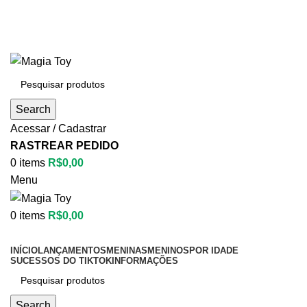
Aproveite até
55% OFF
• FRETE GRÁTIS
Aproveite até
55% OFF
• FRETE GRÁTIS
Search
Acessar / Cadastrar
RASTREAR PEDIDO
0
items
R$
0,00
Menu
0
items
R$
0,00
Categorias
INÍCIO
LANÇAMENTOS
MENINAS
MENINOS
POR IDADE
SUCESSOS DO TIKTOK
INFORMAÇÕES
Search