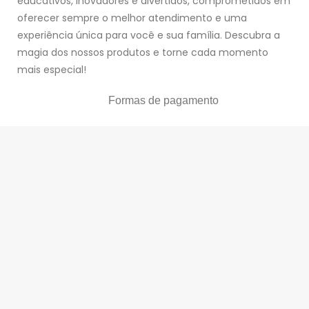
educativos, inovadores e divertidos, comprometidos em
oferecer sempre o melhor atendimento e uma
experiência única para você e sua família. Descubra a
magia dos nossos produtos e torne cada momento
mais especial!
Formas de pagamento
© Magia Toy CNPJ: 14.776.396/0001-78
Preços e condições de pagamento exclusivos para
compras neste site oficial, podendo variar com o tempo
da oferta. Evite comprar produtos mais baratos ou de
outras lojas, pois você pode estar sendo enganado(a)
por um golpista. Caso você compre os mesmos
produtos em outras lojas,
não nos responsabilizamos