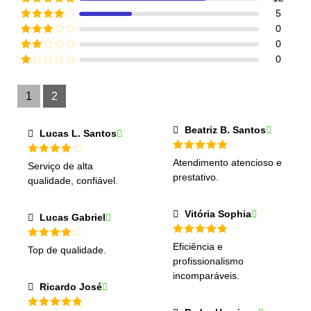
Avaliação
5
5
de 5
Avaliação
0
4
de 5
Avaliação
0
3
de 5
Avaliação
0
2
de
Avaliação
5
1
de
1
2
5
Beatriz B. Santos
Lucas L. Santos
Avaliação
5
Atendimento atencioso e
Avaliação
Serviço de alta
de 5
4
de 5
prestativo.
qualidade, confiável.
Vitória Sophia
Lucas Gabriel
Avaliação
5
Eficiência e
Avaliação
Top de qualidade.
de 5
4
de 5
profissionalismo
incomparáveis.
Ricardo José