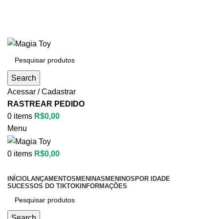
Aproveite até
55% OFF
• FRETE GRÁTIS
Aproveite até
55% OFF
• FRETE GRÁTIS
Search
Acessar / Cadastrar
RASTREAR PEDIDO
0
items
R$
0,00
Menu
0
items
R$
0,00
Categorias
INÍCIO
LANÇAMENTOS
MENINAS
MENINOS
POR IDADE
SUCESSOS DO TIKTOK
INFORMAÇÕES
Search