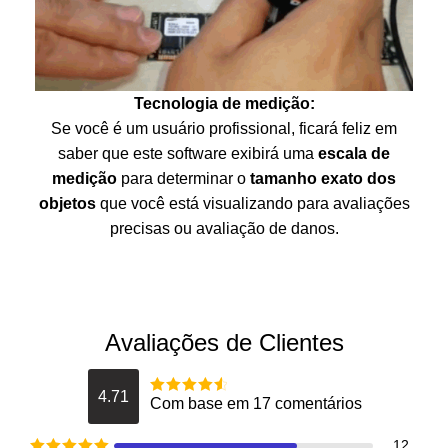
Tecnologia de medição:
Se você é um usuário profissional, ficará feliz em
saber que este software exibirá uma
escala de
medição
para determinar o
tamanho exato dos
objetos
que você está visualizando para avaliações
precisas ou avaliação de danos.
Avaliações de Clientes
4.71
Com base em 17 comentários
Avaliação
4.7058823529412
de 5
12