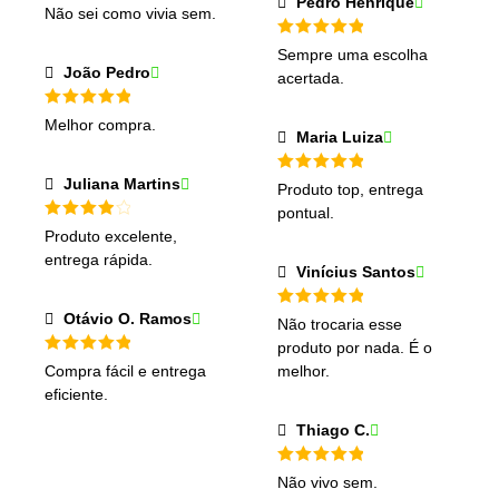
Pedro Henrique
Avaliação
5
Não sei como vivia sem.
de 5
Avaliação
5
Sempre uma escolha
de 5
João Pedro
acertada.
Avaliação
5
Melhor compra.
de 5
Maria Luiza
Juliana Martins
Avaliação
5
Produto top, entrega
de 5
pontual.
Avaliação
Produto excelente,
4
de 5
entrega rápida.
Vinícius Santos
Otávio O. Ramos
Avaliação
5
Não trocaria esse
de 5
produto por nada. É o
Avaliação
5
Compra fácil e entrega
melhor.
de 5
eficiente.
Thiago C.
Avaliação
5
Não vivo sem.
de 5