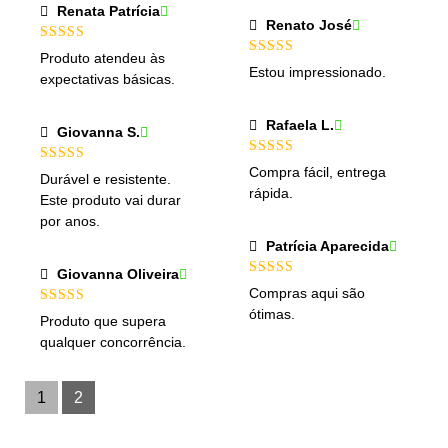
Renata Patrícia
Renato José
Avaliação
5
Produto atendeu às
de 5
Avaliação
5
Estou impressionado.
expectativas básicas.
de 5
Rafaela L.
Giovanna S.
Avaliação
5
Compra fácil, entrega
Avaliação
5
Durável e resistente.
de 5
de 5
rápida.
Este produto vai durar
por anos.
Patrícia Aparecida
Giovanna Oliveira
Avaliação
5
Compras aqui são
de 5
ótimas.
Avaliação
5
Produto que supera
de 5
qualquer concorrência.
1
2