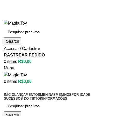
Aproveite até
55% OFF
• FRETE GRÁTIS
Aproveite até
55% OFF
• FRETE GRÁTIS
Search
Acessar / Cadastrar
RASTREAR PEDIDO
0
items
R$
0,00
Menu
0
items
R$
0,00
Categorias
INÍCIO
LANÇAMENTOS
MENINAS
MENINOS
POR IDADE
SUCESSOS DO TIKTOK
INFORMAÇÕES
Search