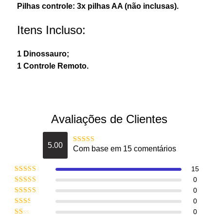
Pilhas controle: 3x pilhas AA (não inclusas).
Itens Incluso:
1 Dinossauro;
1 Controle Remoto.
Avaliações de Clientes
5.00
Com base em 15 comentários
Avaliação
5
de 5
15
Avaliação
5
0
de 5
Avaliação
0
4
de 5
Avaliação
0
3
de 5
Avaliação
0
2
de