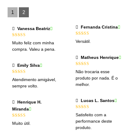
Avaliação
5
1
de
1
2
5
Fernanda Cristina
Vanessa Beatriz
Avaliação
5
Avaliação
5
Versátil.
Muito feliz com minha
de 5
de 5
compra. Valeu a pena.
Matheus Henrique
Emily Silva
Avaliação
5
Não trocaria esse
de 5
Avaliação
5
produto por nada. É o
Atendimento amigável,
de 5
melhor.
sempre volto.
Lucas L. Santos
Henrique H.
Miranda
Avaliação
5
Satisfeito com a
de 5
performance deste
Avaliação
5
Muito útil.
de 5
produto.