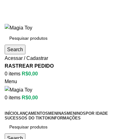
Aproveite até
55% OFF
• FRETE GRÁTIS
Aproveite até
55% OFF
• FRETE GRÁTIS
Search
Acessar / Cadastrar
RASTREAR PEDIDO
0
items
R$
0,00
Menu
0
items
R$
0,00
Categorias
INÍCIO
LANÇAMENTOS
MENINAS
MENINOS
POR IDADE
SUCESSOS DO TIKTOK
INFORMAÇÕES
Search