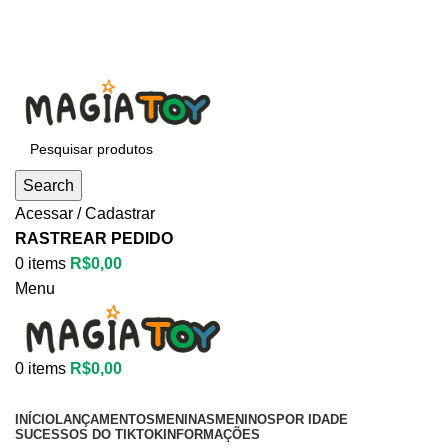
Aproveite até
55% OFF
• FRETE GRÁTIS
Aproveite até
55% OFF
• FRETE GRÁTIS
Search
Acessar / Cadastrar
RASTREAR PEDIDO
0
items
R$
0,00
Menu
0
items
R$
0,00
Categorias
INÍCIO
LANÇAMENTOS
MENINAS
MENINOS
POR IDADE
SUCESSOS DO TIKTOK
INFORMAÇÕES