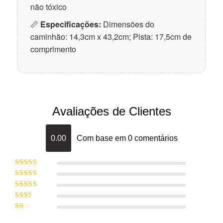
não tóxico
📏
Especificações:
Dimensões do
caminhão: 14,3cm x 43,2cm; Pista: 17,5cm de
comprimento
Avaliações de Clientes
0.00
Com base em 0 comentários
Avaliação
5
de 5
Avaliação
4
de 5
Avaliação
3
de 5
Avaliação
2
de
Avaliação
5