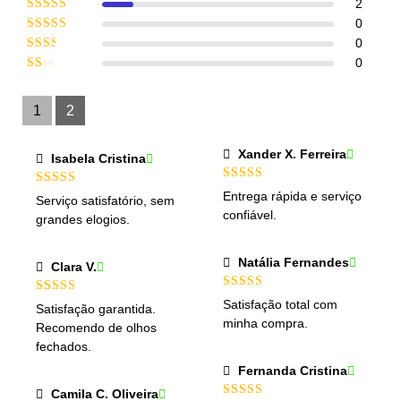
Avaliação
5
2
de 5
Avaliação
0
4
de 5
Avaliação
0
3
de 5
Avaliação
0
2
de
Avaliação
5
1
de
1
2
5
Xander X. Ferreira
Isabela Cristina
Avaliação
5
Avaliação
5
Entrega rápida e serviço
Serviço satisfatório, sem
de 5
de 5
confiável.
grandes elogios.
Natália Fernandes
Clara V.
Avaliação
5
Avaliação
5
Satisfação total com
Satisfação garantida.
de 5
de 5
minha compra.
Recomendo de olhos
fechados.
Fernanda Cristina
Camila C. Oliveira