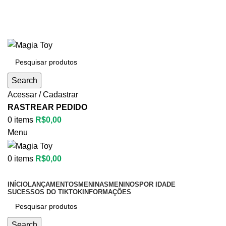
Aproveite até
55% OFF
• FRETE GRÁTIS
Aproveite até
55% OFF
• FRETE GRÁTIS
Search
Acessar / Cadastrar
RASTREAR PEDIDO
0
items
R$
0,00
Menu
0
items
R$
0,00
Categorias
INÍCIO
LANÇAMENTOS
MENINAS
MENINOS
POR IDADE
SUCESSOS DO TIKTOK
INFORMAÇÕES
Search