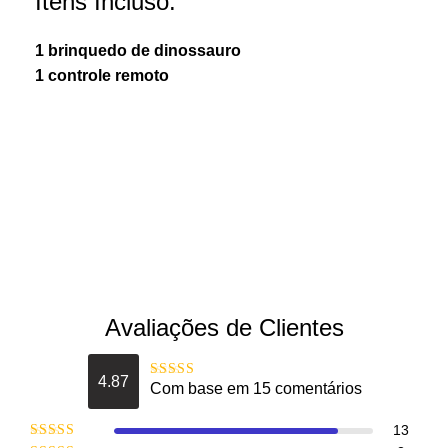
Itens Incluso:
1 brinquedo de dinossauro
1 controle remoto
Avaliações de Clientes
4.87
Com base em 15 comentários
Avaliação
4.8666666666667
de 5
13