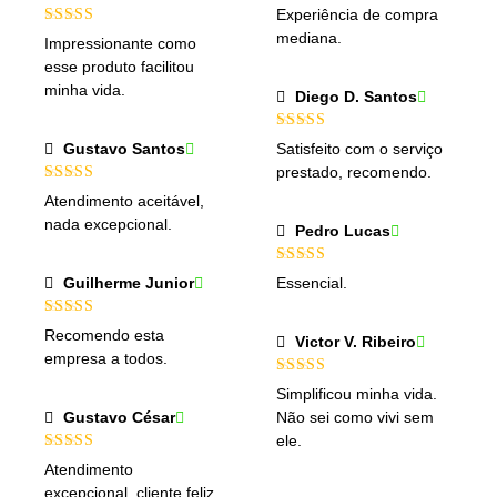
Avaliação
5
Experiência de compra
de 5
Avaliação
5
mediana.
Impressionante como
de 5
esse produto facilitou
minha vida.
Diego D. Santos
Avaliação
5
Gustavo Santos
Satisfeito com o serviço
de 5
prestado, recomendo.
Avaliação
Atendimento aceitável,
4
de 5
nada excepcional.
Pedro Lucas
Avaliação
5
Guilherme Junior
Essencial.
de 5
Avaliação
Recomendo esta
Victor V. Ribeiro
4
de 5
empresa a todos.
Avaliação
5
Simplificou minha vida.
de 5
Gustavo César
Não sei como vivi sem
ele.
Avaliação
5
Atendimento
de 5
excepcional, cliente feliz.