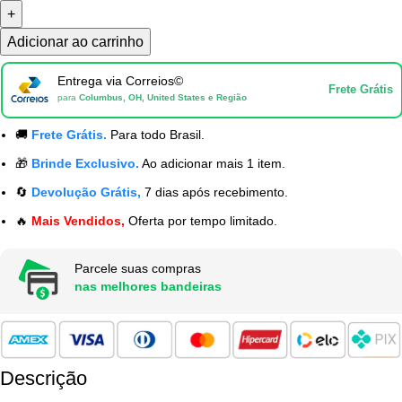
Montável
Elétrico
Adicionar ao carrinho
-
Entrega via Correios©
51
Frete Grátis
para
Columbus, OH, United States e Região
Peças
quantidade
🚚
Frete Grátis.
Para todo Brasil.
🎁
Brinde Exclusivo.
Ao adicionar mais 1 item.
🔄
Devolução Grátis,
7 dias após recebimento.
🔥
Mais Vendidos,
Oferta por tempo limitado.
Parcele suas compras
nas melhores bandeiras
Descrição