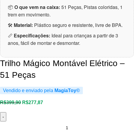
📦
O que vem na caixa:
51 Peças, Pistas coloridas, 1
trem em movimento.
🛠
Material:
Plástico seguro e resistente, livre de BPA.
📏
Especificações:
Ideal para crianças a partir de 3
anos, fácil de montar e desmontar.
Trilho Mágico Montável Elétrico –
51 Peças
Vendido e enviado pela
MagiaToy©
O
O
R$
399,90
R$
277,87
preço
preço
original
atual
era:
é:
Trilho
R$399,90.
R$277,87.
Mágico