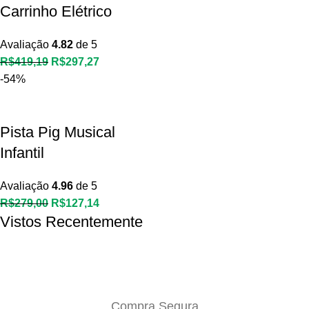
Carrinho Elétrico
Avaliação
4.82
de 5
O
O
R$
419,19
R$
297,27
preço
preço
-54%
original
atual
era:
é:
Pista Pig Musical
R$419,19.
R$297,27.
Infantil
Avaliação
4.96
de 5
O
O
R$
279,00
R$
127,14
Vistos Recentemente
preço
preço
original
atual
era:
é:
R$279,00.
R$127,14.
Compra Segura