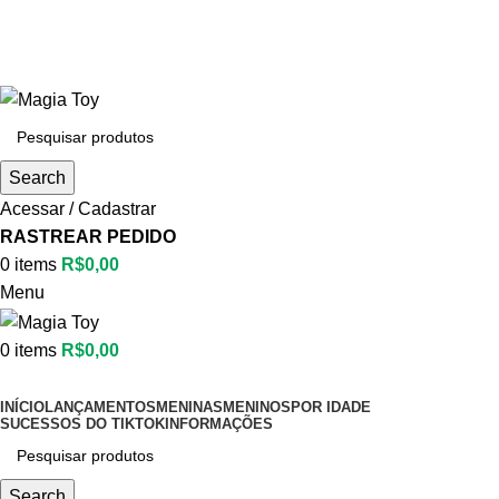
Aproveite até
55% OFF
• FRETE GRÁTIS
Aproveite até
55% OFF
• FRETE GRÁTIS
Search
Acessar / Cadastrar
RASTREAR PEDIDO
0
items
R$
0,00
Menu
0
items
R$
0,00
Categorias
INÍCIO
LANÇAMENTOS
MENINAS
MENINOS
POR IDADE
SUCESSOS DO TIKTOK
INFORMAÇÕES
Search