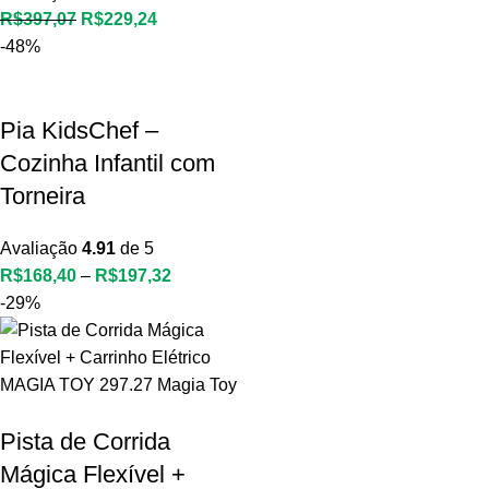
O
O
R$
397,07
R$
229,24
preço
preço
-48%
original
atual
era:
é:
Pia KidsChef –
R$397,07.
R$229,24.
Cozinha Infantil com
Torneira
Avaliação
4.91
de 5
R$
168,40
–
R$
197,32
-29%
Pista de Corrida
Mágica Flexível +