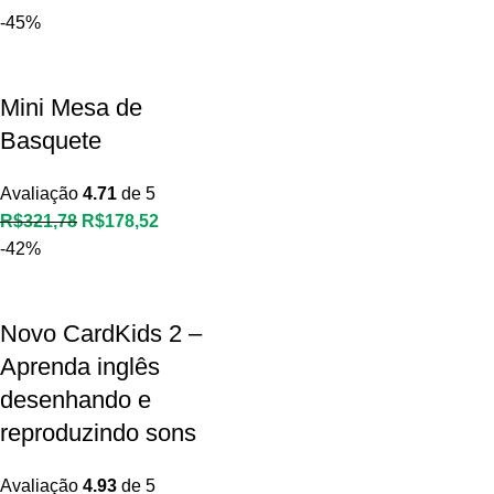
-45%
Mini Mesa de
Basquete
Avaliação
4.71
de 5
O
O
R$
321,78
R$
178,52
preço
preço
-42%
original
atual
era:
é:
Novo CardKids 2 –
R$321,78.
R$178,52.
Aprenda inglês
desenhando e
reproduzindo sons
Avaliação
4.93
de 5