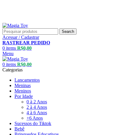
Search
Acessar / Cadastrar
RASTREAR PEDIDO
0
items
R$
0,00
Menu
0
items
R$
0,00
Categorias
Lançamentos
Meninas
Meninos
Por Idade
0 à 2 Anos
2 à 4 Anos
4 à 6 Anos
+6 Anos
Sucessos do Tiktok
Bebê
Brinquedos Educativos