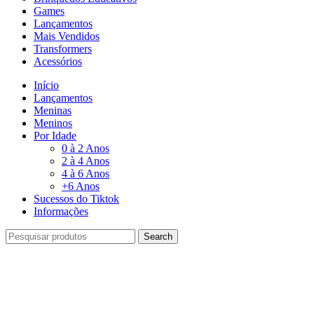
Games
Lançamentos
Mais Vendidos
Transformers
Acessórios
Início
Lançamentos
Meninas
Meninos
Por Idade
0 à 2 Anos
2 à 4 Anos
4 à 6 Anos
+6 Anos
Sucessos do Tiktok
Informações
Search
-46%