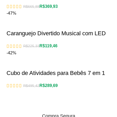
R$
369,93
R$
665,88
-47%
Caranguejo Divertido Musical com LED
R$
119,46
R$
225,33
-42%
Cubo de Atividades para Bebês 7 em 1
R$
289,69
R$
495,42
Compra Segura