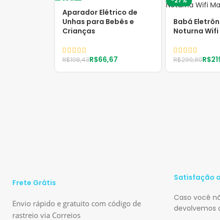
-39%
-27%
Aparador Elétrico de
Unhas para Bebês e
Babá Eletrôn
Crianças
Noturna Wifi
R$
66,67
R$
21
R$
108,43
R$
299,80
Satisfação 
Frete Grátis
Caso você não
Envio rápido e gratuito com código de
devolvemos o
rastreio via Correios