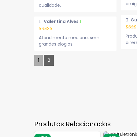
amigo
qualidade.
Gu
Valentina Alves
Prod
Atendimento mediano, sem
difer
grandes elogios.
1
2
Produtos Relacionados