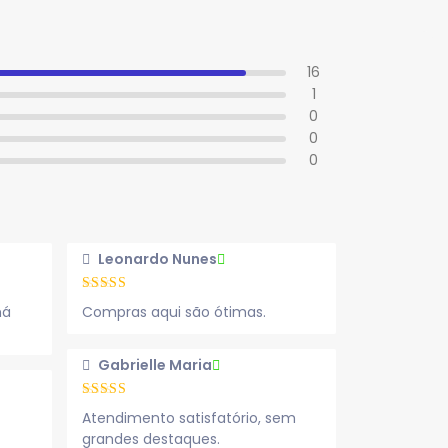
16
1
0
0
0
Leonardo Nunes
há
Compras aqui são ótimas.
Gabrielle Maria
Atendimento satisfatório, sem
grandes destaques.