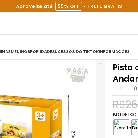
Aproveite até
55% OFF
• FRETE GRÁTIS
NINAS
MENINOS
POR IDADE
SUCESSOS DO TIKTOK
INFORMAÇÕES
Pista
Andar
(
1
R$
26
MODELO