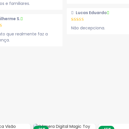
s e familiares.
Lucas Eduardo
ilherme S.
Não decepciona.
uto que realmente faz a
ença.