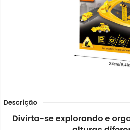
Descrição
Divirta-se explorando e or
alturas difere