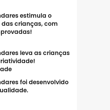
ndares estimula o
 das crianças, com
mprovadas!
ndares leva as crianças
riatividade!
dade
ndares foi desenvolvido
qualidade
.