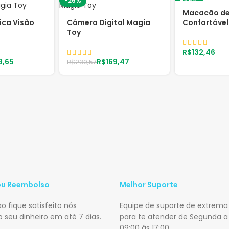
-26%
-45%
Macacão de
ica Visão
Câmera Digital Magia
Confortável
Toy
R$
9,65
R$
169,47
R$
230,57
ou Reembolso
Melhor Suporte
 fique satisfeito nós
Equipe de suporte de extrema
 seu dinheiro em até 7 dias.
para te atender de Segunda a
09:00 ás 17:00.