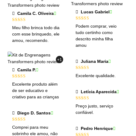
Lucas Gabriel
Camila C. Oliveira
Avaliação
5
Avaliação
5
Podem comprar, veio
Meu filho brinca todo dia
de 5
de 5
tudo certinho como
com esse brinquedo, ele
descrito minha filha
amou, recomendo.
amou
+1
Juliana Maria
Camila P.
Avaliação
5
Excelente qualidade.
de 5
Avaliação
5
Excelente produto além
de 5
de ser educativo e
Letícia Aparecida
criativo para as crianças
Avaliação
5
Preço justo, serviço
de 5
confiável.
Diego D. Santos
Avaliação
5
Comprei para meu
Pedro Henrique
de 5
sobrinho ele amou, não