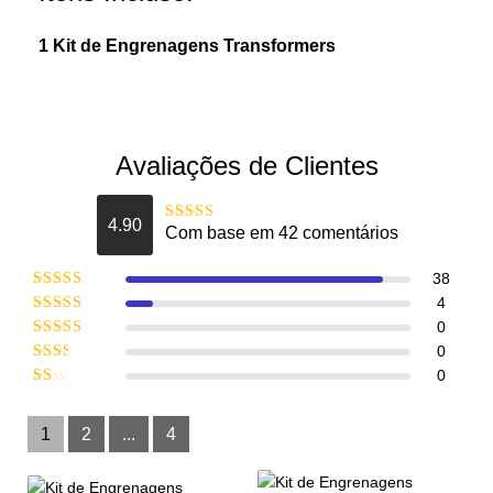
1 Kit de Engrenagens Transformers
Avaliações de Clientes
4.90
Com base em 42 comentários
Avaliação
4.9047619047619
de 5
38
Avaliação
5
4
de 5
Avaliação
0
4
de 5
Avaliação
0
3
de 5
Avaliação
0
2
de
Avaliação
5
1
de
1
2
...
4
5