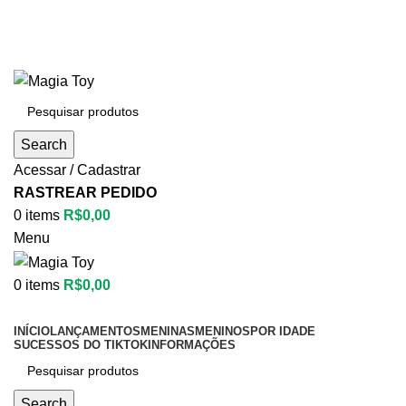
Aproveite até
55% OFF
• FRETE GRÁTIS
Aproveite até
55% OFF
• FRETE GRÁTIS
Search
Acessar / Cadastrar
RASTREAR PEDIDO
0
items
R$
0,00
Menu
0
items
R$
0,00
Categorias
INÍCIO
LANÇAMENTOS
MENINAS
MENINOS
POR IDADE
SUCESSOS DO TIKTOK
INFORMAÇÕES
Search