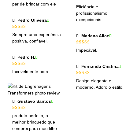
par de brincar com ele
Avaliação
5
Eficiência e
de 5
profissionalismo
excepcionais.
Pedro Oliveira
Avaliação
5
Sempre uma experiência
Mariana Alice
de 5
positiva, confiável.
Avaliação
5
Impecável.
de 5
Pedro H.
Fernanda Cristina
Avaliação
5
Incrivelmente bom.
de 5
Avaliação
5
Design elegante e
de 5
moderno. Adoro o estilo.
Gustavo Santos
Avaliação
5
produto perfeito, o
de 5
melhor brinquedo que
comprei para meu filho