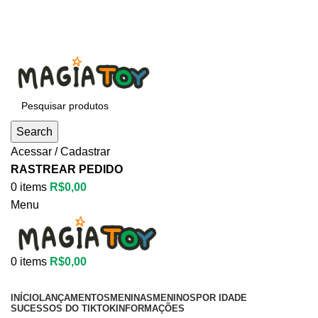
Aproveite até
55% OFF
• FRETE GRÁTIS
Aproveite até
55% OFF
• FRETE GRÁTIS
Search
Acessar / Cadastrar
RASTREAR PEDIDO
0
items
R$
0,00
Menu
0
items
R$
0,00
Categorias
INÍCIO
LANÇAMENTOS
MENINAS
MENINOS
POR IDADE
SUCESSOS DO TIKTOK
INFORMAÇÕES