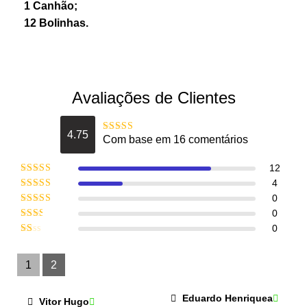
1 Canhão;
12 Bolinhas.
Avaliações de Clientes
4.75
Com base em 16 comentários
Avaliação
4.75
de 5
12
Avaliação
5
4
de 5
Avaliação
0
4
de 5
Avaliação
0
3
de 5
Avaliação
0
2
de
Avaliação
5
1
de
1
2
5
Eduardo Henriquea
Vitor Hugo