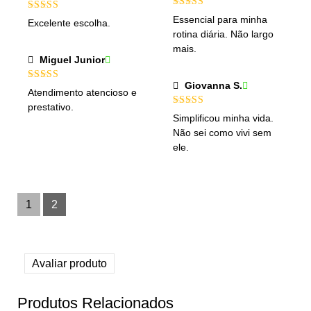
Avaliação
5
Avaliação
Essencial para minha
Excelente escolha.
de 5
4
de 5
rotina diária. Não largo
mais.
Miguel Junior
Giovanna S.
Avaliação
5
Atendimento atencioso e
de 5
prestativo.
Avaliação
Simplificou minha vida.
4
de 5
Não sei como vivi sem
ele.
1
2
Avaliar produto
Produtos Relacionados