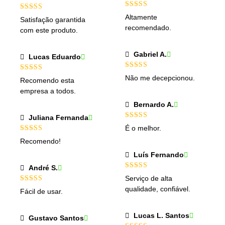
Avaliação
5
Avaliação
5
Altamente
Satisfação garantida
de 5
de 5
recomendado.
com este produto.
Gabriel A.
Lucas Eduardo
Avaliação
5
Avaliação
5
Não me decepcionou.
Recomendo esta
de 5
de 5
empresa a todos.
Bernardo A.
Juliana Fernanda
Avaliação
5
É o melhor.
de 5
Avaliação
Recomendo!
4
de 5
Luís Fernando
André S.
Avaliação
Serviço de alta
4
de 5
Avaliação
5
qualidade, confiável.
Fácil de usar.
de 5
Lucas L. Santos
Gustavo Santos