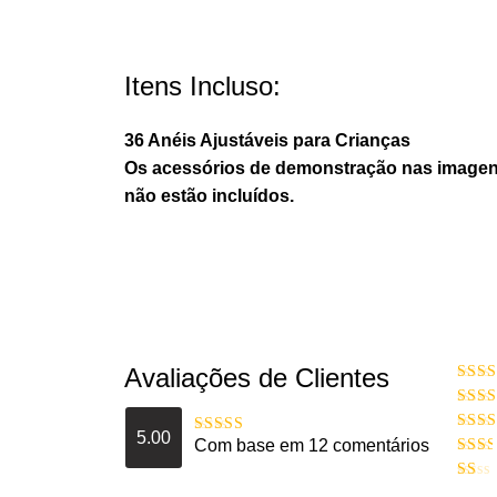
Itens Incluso:
36 Anéis Ajustáveis para Crianças
Os acessórios de demonstração nas image
não estão incluídos.
Avaliações de Clientes
Aval
d
Avali
4
de
5.00
Avali
Com base em 12 comentários
Avaliação
5
3
de 
de 5
Avali
2
de
Avali