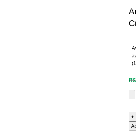
A
C
A
a
(
1
R$
Ad