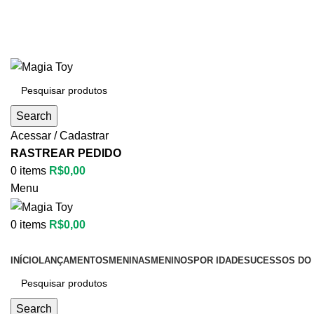
Search
Acessar / Cadastrar
RASTREAR PEDIDO
0
items
R$
0,00
Menu
0
items
R$
0,00
Categorias
INÍCIO
LANÇAMENTOS
MENINAS
MENINOS
POR IDADE
SUCESSOS DO 
Search