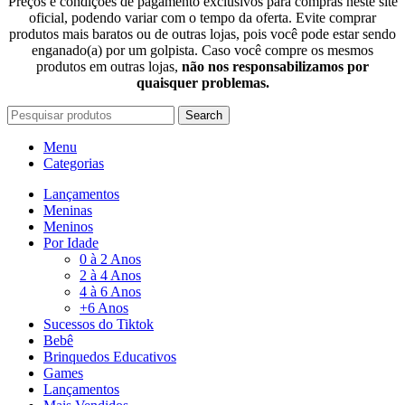
Preços e condições de pagamento exclusivos para compras neste site
oficial, podendo variar com o tempo da oferta. Evite comprar
produtos mais baratos ou de outras lojas, pois você pode estar sendo
enganado(a) por um golpista. Caso você compre os mesmos
produtos em outras lojas,
não nos responsabilizamos por
quaisquer problemas.
Search
Menu
Categorias
Lançamentos
Meninas
Meninos
Por Idade
0 à 2 Anos
2 à 4 Anos
4 à 6 Anos
+6 Anos
Sucessos do Tiktok
Bebê
Brinquedos Educativos
Games
Lançamentos