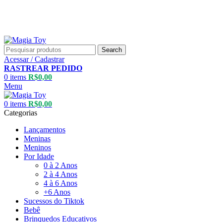
Aproveite até
55% OFF
• FRETE GRÁTIS
Aproveite até
55% OFF
• FRETE GRÁTIS
Search
Acessar / Cadastrar
RASTREAR PEDIDO
0
items
R$
0,00
Menu
0
items
R$
0,00
Categorias
Lançamentos
Meninas
Meninos
Por Idade
0 à 2 Anos
2 à 4 Anos
4 à 6 Anos
+6 Anos
Sucessos do Tiktok
Bebê
Brinquedos Educativos