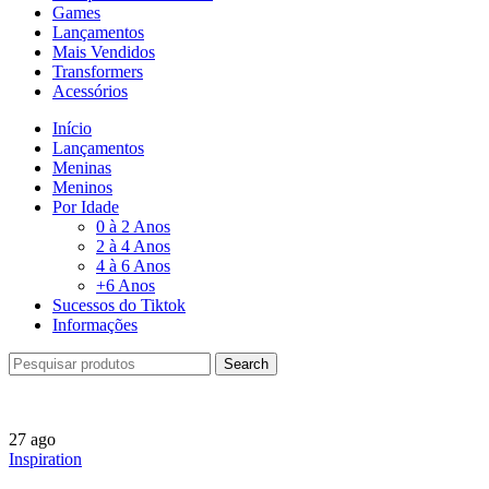
Games
Lançamentos
Mais Vendidos
Transformers
Acessórios
Início
Lançamentos
Meninas
Meninos
Por Idade
0 à 2 Anos
2 à 4 Anos
4 à 6 Anos
+6 Anos
Sucessos do Tiktok
Informações
Search
27
ago
Inspiration