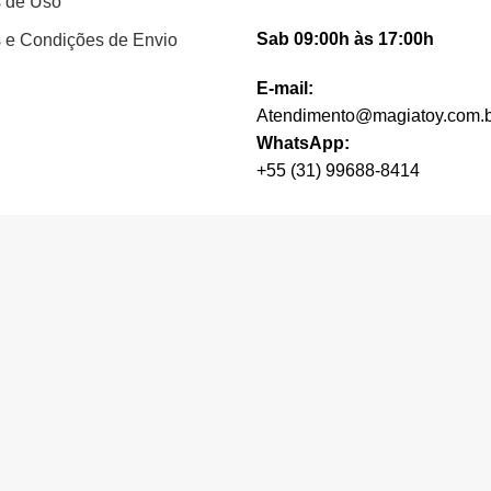
 de Uso
Sab 09:00h às 17:00h
 e Condições de Envio
E-mail:
Atendimento@magiatoy.com.b
WhatsApp:
+55 (31) 99688-8414
Fo
ra compras neste site oficial, podendo variar com o tempo da 
r sendo enganado(a) por um golpista. Caso você compre os mesm
responsabilizamos por quaisquer problemas.