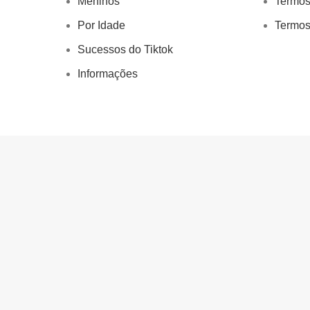
Meninos
Termos
Por Idade
Termos
Sucessos do Tiktok
Informações
©Magia Toy CNPJ:14.776.396/0001-78
Preços e condições de pagamento exclusivos pa
de outras lojas, pois você pode esta