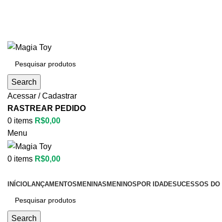
Search
Acessar / Cadastrar
RASTREAR PEDIDO
0
items
R$
0,00
Menu
0
items
R$
0,00
Categorias
INÍCIO
LANÇAMENTOS
MENINAS
MENINOS
POR IDADE
SUCESSOS DO 
Search