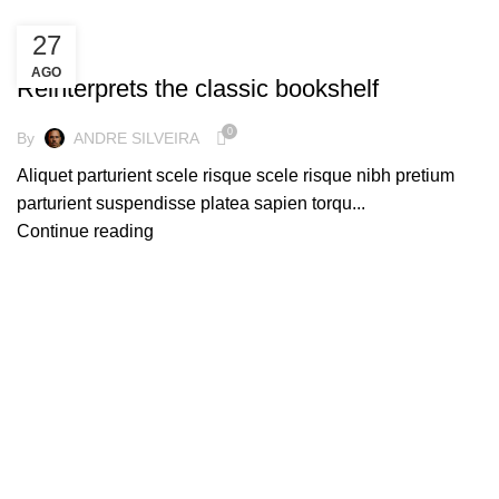
27
DESIGN TRENDS
AGO
Reinterprets the classic bookshelf
0
By
ANDRE SILVEIRA
Aliquet parturient scele risque scele risque nibh pretium
parturient suspendisse platea sapien torqu...
Continue reading