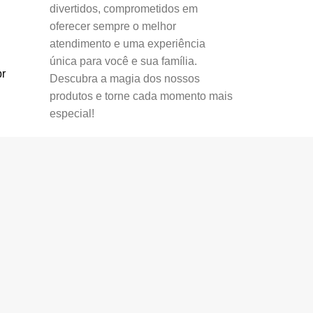
divertidos, comprometidos em
oferecer sempre o melhor
atendimento e uma experiência
única para você e sua família.
r
Descubra a magia dos nossos
produtos e torne cada momento mais
especial!
rmas de pagamento
oferta. Evite comprar produtos mais baratos ou
os produtos em outras lojas,
não nos