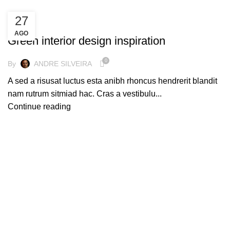
27
INSPIRATION
AGO
Green interior design inspiration
0
By
ANDRE SILVEIRA
A sed a risusat luctus esta anibh rhoncus hendrerit blandit
nam rutrum sitmiad hac. Cras a vestibulu...
Continue reading