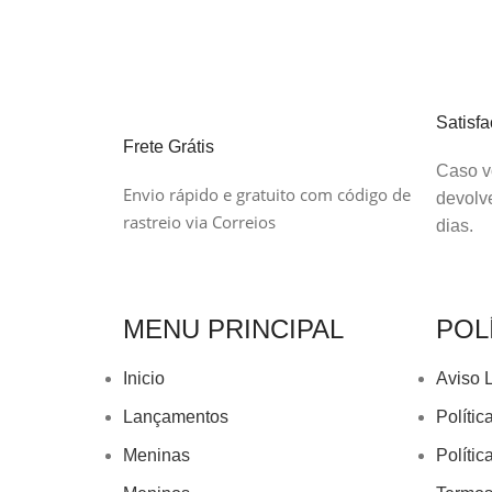
Satisf
Frete Grátis
Caso vo
Envio rápido e gratuito com código de
devolv
rastreio via Correios
dias.
MENU PRINCIPAL
POL
Inicio
Aviso 
Lançamentos
Polític
Meninas
Políti