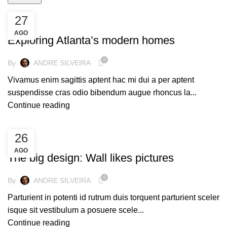
27
DECORATION
AGO
Exploring Atlanta’s modern homes
0
By
ANDRE SILVEIRA
Vivamus enim sagittis aptent hac mi dui a per aptent
suspendisse cras odio bibendum augue rhoncus la...
Continue reading
26
DESIGN TRENDS
AGO
The big design: Wall likes pictures
0
By
ANDRE SILVEIRA
Parturient in potenti id rutrum duis torquent parturient sceler
isque sit vestibulum a posuere scele...
Continue reading