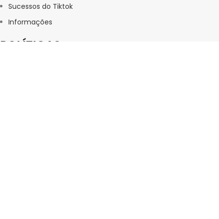
Sucessos do Tiktok
Informações
POLÍTICAS
Aviso Legal
Política de Privacidade
Política de Reembolso
Termos de Uso
Termos e Condições de Envio
CENTRAL DE ATENDIMENTO
SAC (Serviço de Atendimento ao Consumidor)
Seg à Sex: 09:00h às 17:00h
Sab 09:00h às 17:00h