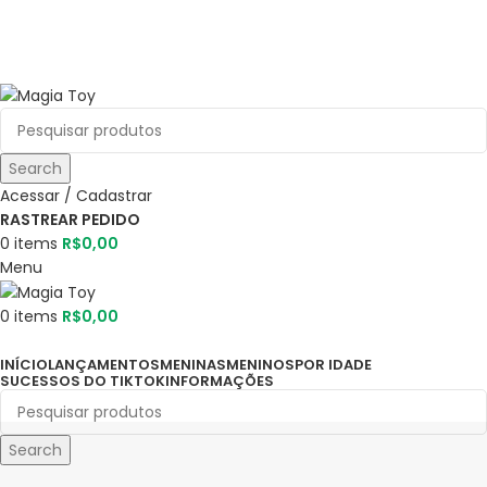
Aproveite até
55% OFF
• FRETE GRÁTIS
Aproveite até
55% OFF
• FRETE GRÁTIS
Search
Acessar / Cadastrar
RASTREAR PEDIDO
0
items
R$
0,00
Menu
0
items
R$
0,00
Categorias
INÍCIO
LANÇAMENTOS
MENINAS
MENINOS
POR IDADE
SUCESSOS DO TIKTOK
INFORMAÇÕES
Search