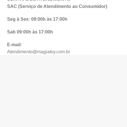
SAC (Serviço de Atendimento ao Consumidor)
Seg à Sex: 09:00h às 17:00h
Sab 09:00h às 17:00h
E-mail:
Atendimento@magiatoy.com.br
WhatsApp:
+55 (31) 99688-8414
MAGIA TOY
Nossa Magia é a sua Alegria! ⭐
Somos uma loja especializada em brinquedos
educativos, inovadores e divertidos, comprometidos em
oferecer sempre o melhor atendimento e uma
experiência única para você e sua família. Descubra a
magia dos nossos produtos e torne cada momento