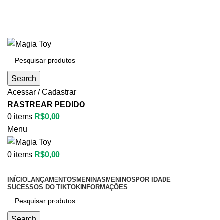
Aproveite até
55% OFF
• FRETE GRÁTIS
Aproveite até
55% OFF
• FRETE GRÁTIS
Search
Acessar / Cadastrar
RASTREAR PEDIDO
0
items
R$
0,00
Menu
0
items
R$
0,00
Categorias
INÍCIO
LANÇAMENTOS
MENINAS
MENINOS
POR IDADE
SUCESSOS DO TIKTOK
INFORMAÇÕES
Search