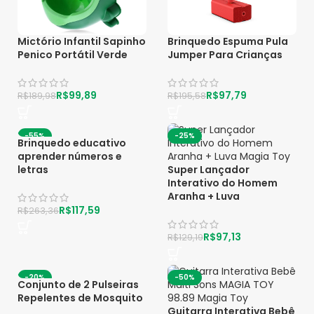
Mictório Infantil Sapinho
Brinquedo Espuma Pula
Penico Portátil Verde
Jumper Para Crianças
R$
99,89
R$
97,79
R$
189,98
R$
195,58
-55%
-25%
Brinquedo educativo
aprender números e
letras
Super Lançador
Interativo do Homem
Aranha + Luva
R$
117,59
R$
263,36
R$
97,13
R$
129,19
-20%
-50%
Conjunto de 2 Pulseiras
Repelentes de Mosquito
Guitarra Interativa Bebê