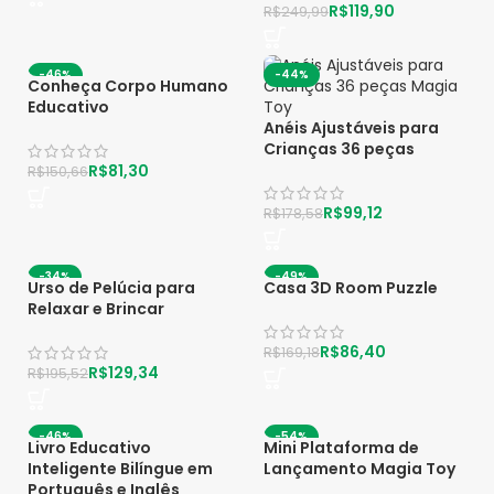
R$
119,90
R$
249,99
-46%
-44%
Conheça Corpo Humano
Educativo
Anéis Ajustáveis para
Crianças 36 peças
R$
81,30
R$
150,66
R$
99,12
R$
178,58
-34%
-49%
Urso de Pelúcia para
Casa 3D Room Puzzle
Relaxar e Brincar
R$
86,40
R$
169,18
R$
129,34
R$
195,52
-46%
-54%
Livro Educativo
Mini Plataforma de
Inteligente Bilíngue em
Lançamento Magia Toy
Português e Inglês