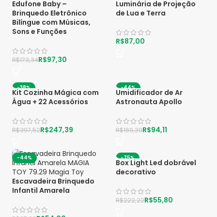
Edufone Baby –
Luminária de Projeção
Brinquedo Eletrônico
de Lua e Terra
Bilíngue com Músicas,
Sons e Funções
R$
R$
97,30
R$
173,34
-38%
-44%
Kit Cozinha Mágica com
Umidificador de Ar
Água + 22 Acessórios
Astronauta Apollo
R$
247,39
R$
94,11
R$
397,52
R$
169,39
-44%
-75%
Box Light Led dobrável
decorativo
Escavadeira Brinquedo
Infantil Amarela
R$
55,80
R$
222,22