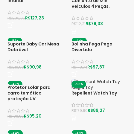
Infantil
Conjunto de Mini
Veículos 4 Peças.
R$
127,23
R$
283,05
R$
79,33
R$
112,21
-57%
-44%
Suporte Baby Car Mesa
Bolinha Pega Pega
Dobrável
Divertido
R$
90,98
R$
97,87
R$
210,58
R$
173,74
-47%
-50%
Protetor solar para
carro temático
Repellent Watch Toy
proteção UV
R$
89,27
R$
179,90
R$
95,20
R$
180,85
-44%
-48%