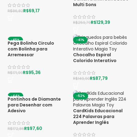
Multi Sons
R$
69,17
R$
86,82
R$
129,39
R$
259,79
-45%
-41%
Pega Bolinha Circulo
com Bolinha para
Arremessar
Chocalho Espiral
Colorido Interativo
R$
95,36
R$
171,99
R$
87,79
R$
149,90
-44%
-52%
Pontinhos de Diamante
para Desenhar com
Adesivo
CardKids Educacional
224 Palavras para
Aprender Inglês
R$
97,60
R$
172,86