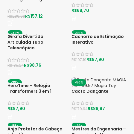
R$
R$
157,12
R$
289,99
-47%
-55%
Girafa Divertida
Cachorro de Estimação
Articulada Tubo
Interativo
Telescópico
R$
87,90
R$
197,19
R$
98,76
R$
185,24
-39%
-50%
HeroTime – Relógio
Transformers 3 em 1
Cacto Dançante
R$
R$
89,97
R$
179,94
-55%
-29%
Anjo Protetor de Cabeça
Mestres da Engenharia –