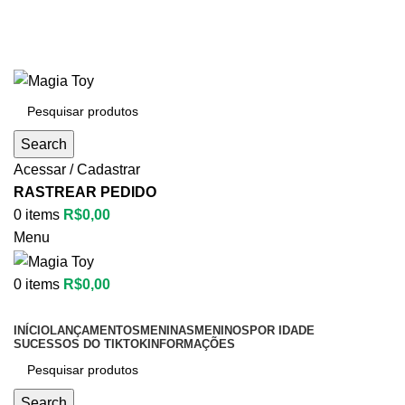
Aproveite até
55% OFF
• FRETE GRÁTIS
Aproveite até
55% OFF
• FRETE GRÁTIS
Search
Acessar / Cadastrar
RASTREAR PEDIDO
0
items
R$
0,00
Menu
0
items
R$
0,00
Categorias
INÍCIO
LANÇAMENTOS
MENINAS
MENINOS
POR IDADE
SUCESSOS DO TIKTOK
INFORMAÇÕES
Search