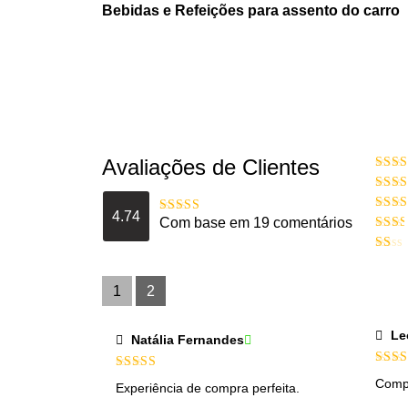
Bebidas e Refeições para assento do carro
Avaliações de Clientes
Aval
d
Avali
4
de
4.74
Avali
Com base em 19 comentários
Avaliação
3
de 
4.7368421052632
Avali
de 5
2
de
Avali
5
1
de
1
2
5
Le
Natália Fernandes
Aval
Avaliação
Compr
Experiência de compra perfeita.
de 5
4
de 5