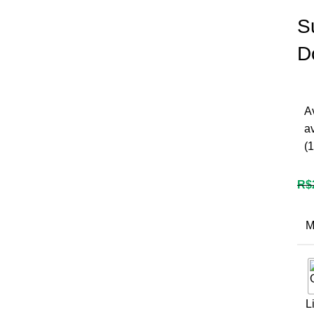
S
D
A
a
(
1
R$
M
L