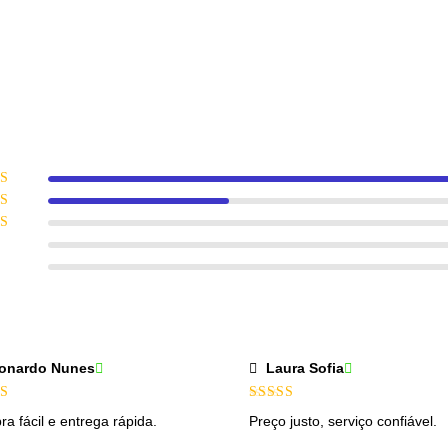
iação
5
e 5
ação
 5
ação
5
ação
ação
onardo Nunes
Laura Sofia
iação
5
Avaliação
5
a fácil e entrega rápida.
Preço justo, serviço confiável.
de 5