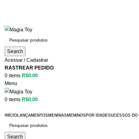
Search
Acessar / Cadastrar
RASTREAR PEDIDO
0
items
R$
0,00
Menu
0
items
R$
0,00
Categorias
INÍCIO
LANÇAMENTOS
MENINAS
MENINOS
POR IDADE
SUCESSOS DO 
Search