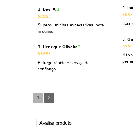
Is
Davi A.
Aval
Avaliação
Excel
Superou minhas expectativas, nota
de 5
4
de 5
máxima!
Gu
Henrique Oliveira
Avali
Não t
4
de 
Avaliação
5
perfei
Entrega rápida e serviço de
de 5
confiança.
1
2
Avaliar produto