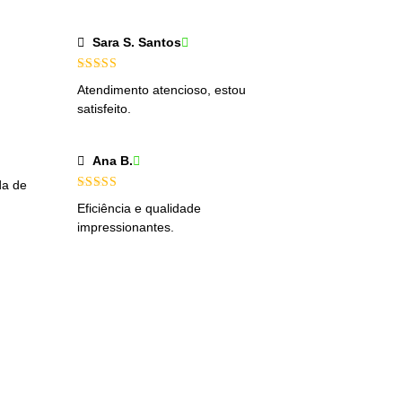
Sara S. Santos
Avaliação
5
Atendimento atencioso, estou
de 5
satisfeito.
Ana B.
da de
Avaliação
5
Eficiência e qualidade
de 5
impressionantes.