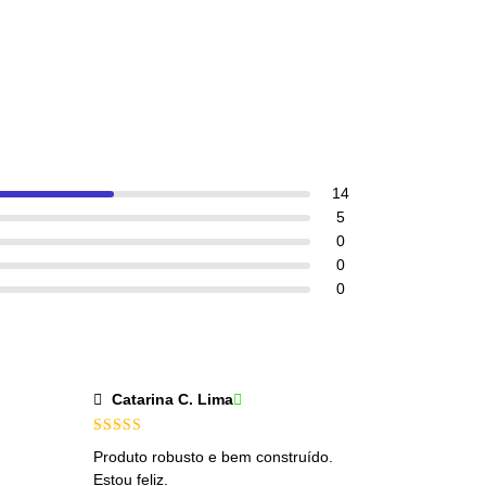
14
5
0
0
0
Catarina C. Lima
Avaliação
5
Produto robusto e bem construído.
de 5
Estou feliz.