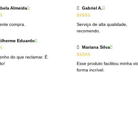
abela Almeida
Gabriel A.
iação
5
Avaliação
ente compra.
Serviço de alta qualidade,
4
de 5
recomendo.
ilherme Eduardo
Mariana Silva
ação
enho do que reclamar. É
5
Avaliação
to!
Esse produto facilitou minha vi
4
de 5
forma incrível.