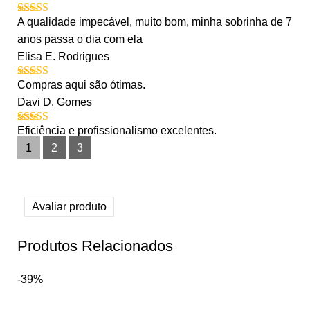
A qualidade impecável, muito bom, minha sobrinha de 7
Avaliação
5
de 5
anos passa o dia com ela
Elisa E. Rodrigues
Compras aqui são ótimas.
Avaliação
5
de 5
Davi D. Gomes
Eficiência e profissionalismo excelentes.
Avaliação
5
de 5
1
2
3
Avaliar produto
Produtos Relacionados
-39%