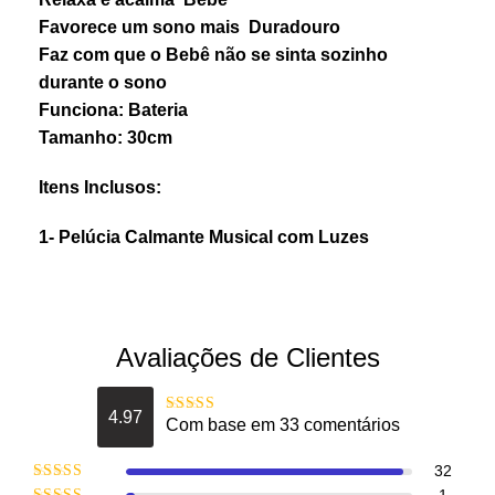
Favorece um sono mais Duradouro
Faz com que o Bebê não se sinta sozinho
durante o sono
Funciona: Bateria
Tamanho: 30cm
Itens Inclusos:
1- Pelúcia Calmante Musical com Luzes
Avaliações de Clientes
4.97
Com base em 33 comentários
Avaliação
4.969696969697
de 5
32
Avaliação
5
1