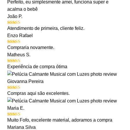
Perfeito, eu simplesmente amei, funciona super e
Avaliação
4
de 5
acalma o bebê
João P.
Atendimento de primeira, cliente feliz.
Avaliação
5
de 5
Enzo Rafael
Compraria novamente.
Avaliação
5
de 5
Matheus S.
Experiência de compra ótima
Avaliação
5
de 5
Giovanna Pereira
Compras aqui são excelentes.
Avaliação
5
de 5
Maria E.
Muito Fofo, excelente material, adoramos a compra
Avaliação
5
de 5
Mariana Silva