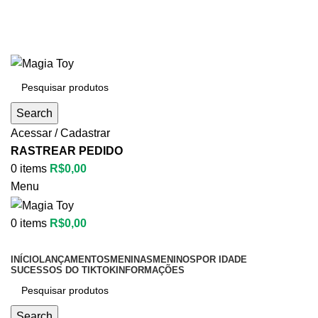
Aproveite até
55% OFF
• FRETE GRÁTIS
Aproveite até
55% OFF
• FRETE GRÁTIS
Search
Acessar / Cadastrar
RASTREAR PEDIDO
0
items
R$
0,00
Menu
0
items
R$
0,00
Categorias
INÍCIO
LANÇAMENTOS
MENINAS
MENINOS
POR IDADE
SUCESSOS DO TIKTOK
INFORMAÇÕES
Search