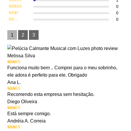
de 5
Avaliação
0
4
de 5
Avaliação
0
3
de 5
Avaliação
0
2
de
Avaliação
5
1
de
1
2
3
5
Melissa Silva
Funciona muito bem .. Comprei para o meu sobrinho,
Avaliação
5
de 5
ele adora é perfeito para ele. Obrigado
Ana L.
Recomendo esta empresa sem hesitação.
Avaliação
5
de 5
Diego Oliveira
Está sempre comigo.
Avaliação
5
de 5
Andréia A. Correia