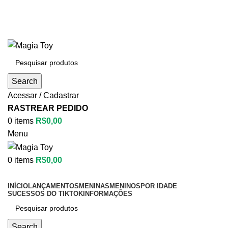
Aproveite até
55% OFF
• FRETE GRÁTIS
Aproveite até
55% OFF
• FRETE GRÁTIS
Search
Acessar / Cadastrar
RASTREAR PEDIDO
0
items
R$
0,00
Menu
0
items
R$
0,00
Categorias
INÍCIO
LANÇAMENTOS
MENINAS
MENINOS
POR IDADE
SUCESSOS DO TIKTOK
INFORMAÇÕES
Search