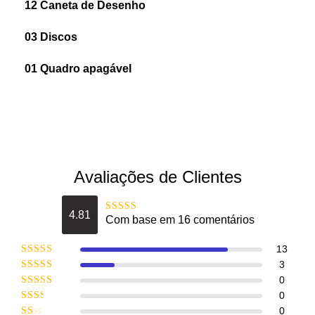
12 Caneta de Desenho
03 Discos
01 Quadro apagável
Avaliações de Clientes
4.81
Com base em 16 comentários
Avaliação
4.8125
de 5
13
Avaliação
5
3
de 5
Avaliação
0
4
de 5
Avaliação
0
3
de 5
Avaliação
0