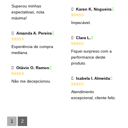
Avaliação
5
Superou minhas
de 5
Karen K. Nogueira
expectativas, nota
máxima!
Avaliação
5
Impecável.
de 5
Amanda A. Pereira
Clara L.
Avaliação
Experiência de compra
4
de 5
Avaliação
5
Fiquei surpreso com a
mediana.
de 5
performance deste
produto.
Otávio O. Ramos
Isabela I. Almeida
Avaliação
5
Não me decepcionou.
de 5
Avaliação
Atendimento
4
de 5
excepcional, cliente feliz.
1
2