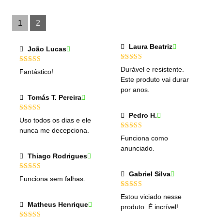
2
de
Avaliação
5
1
de
1
2
5
Laura Beatriz
João Lucas
Avaliação
Avaliação
5
Durável e resistente.
Fantástico!
4
de 5
de 5
Este produto vai durar
por anos.
Tomás T. Pereira
Pedro H.
Avaliação
5
Uso todos os dias e ele
de 5
nunca me decepciona.
Avaliação
5
Funciona como
de 5
anunciado.
Thiago Rodrigues
Gabriel Silva
Avaliação
5
Funciona sem falhas.
de 5
Avaliação
5
Estou viciado nesse
de 5
Matheus Henrique
produto. É incrível!