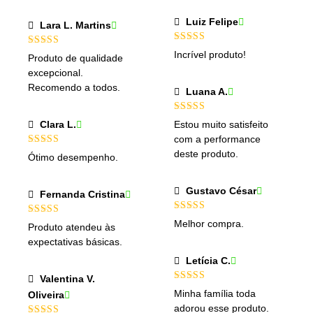
Luiz Felipe
Lara L. Martins
Avaliação
5
Avaliação
Incrível produto!
Produto de qualidade
de 5
4
de 5
excepcional.
Recomendo a todos.
Luana A.
Avaliação
5
Clara L.
Estou muito satisfeito
de 5
com a performance
Avaliação
5
deste produto.
Ótimo desempenho.
de 5
Gustavo César
Fernanda Cristina
Avaliação
5
Avaliação
5
Melhor compra.
Produto atendeu às
de 5
de 5
expectativas básicas.
Letícia C.
Valentina V.
Avaliação
5
Minha família toda
Oliveira
de 5
adorou esse produto.