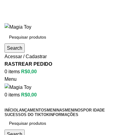
Aproveite até
55% OFF
• FRETE GRÁTIS
Aproveite até
55% OFF
• FRETE GRÁTIS
Search
Acessar / Cadastrar
RASTREAR PEDIDO
0
items
R$
0,00
Menu
0
items
R$
0,00
Categorias
INÍCIO
LANÇAMENTOS
MENINAS
MENINOS
POR IDADE
SUCESSOS DO TIKTOK
INFORMAÇÕES
Search