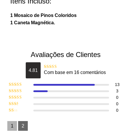
Itens Incluso:
1 Mosaico de Pinos Coloridos
1 Caneta Magnética.
Avaliações de Clientes
4.81
Com base em 16 comentários
Avaliação
4.8125
de 5
13
Avaliação
5
3
de 5
Avaliação
0
4
de 5
Avaliação
0
3
de 5
Avaliação
0
2
de
Avaliação
5
1
de
1
2
5