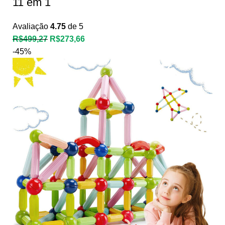
11 em 1
Avaliação
4.75
de 5
R$
499,27
R$
273,66
-45%