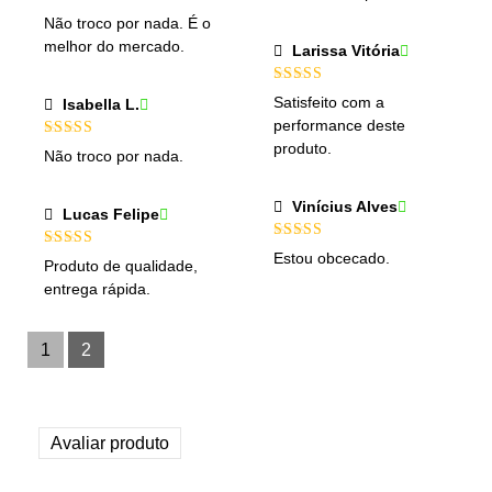
Avaliação
5
Não troco por nada. É o
de 5
melhor do mercado.
Larissa Vitória
Avaliação
5
Satisfeito com a
Isabella L.
de 5
performance deste
produto.
Avaliação
Não troco por nada.
4
de 5
Vinícius Alves
Lucas Felipe
Avaliação
5
Estou obcecado.
Avaliação
5
Produto de qualidade,
de 5
de 5
entrega rápida.
1
2
Avaliar produto