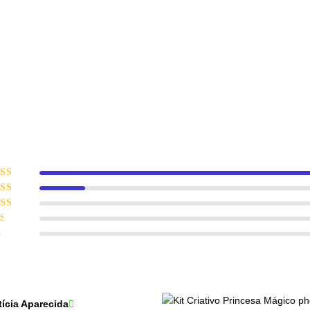
liação
5
de 5
liação
de 5
iação
e 5
iação
e
iação
tícia Aparecida