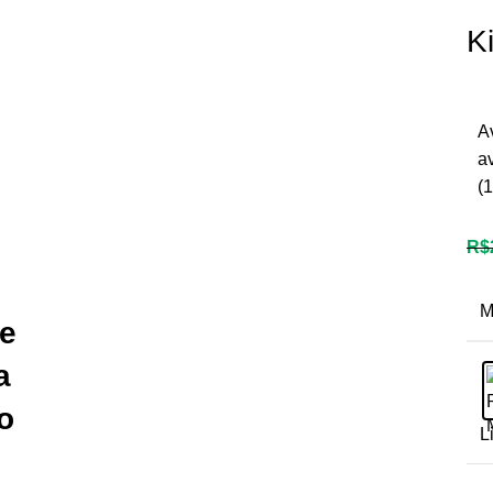
K
A
a
(
1
R$
M
de
a
o
L