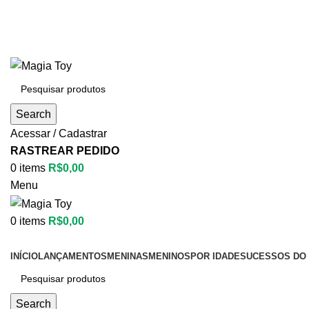
Search
Acessar / Cadastrar
RASTREAR PEDIDO
0
items
R$
0,00
Menu
0
items
R$
0,00
Categorias
INÍCIO
LANÇAMENTOS
MENINAS
MENINOS
POR IDADE
SUCESSOS DO 
Search