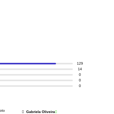
129
14
0
0
0
Gabriela Oliveira