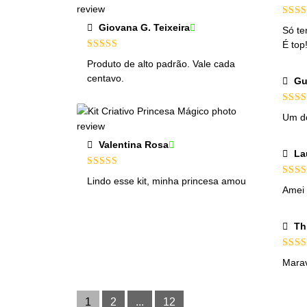
Aval
Giovana G. Teixeira
Só te
de 5
É top
Avaliação
5
Produto de alto padrão. Vale cada
de 5
centavo.
Gu
Aval
Um d
de 5
Valentina Rosa
La
Avaliação
5
Lindo esse kit, minha princesa amou
Aval
de 5
Amei
de 5
Th
Aval
Marav
de 5
1
2
...
12