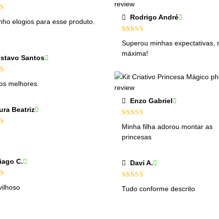
Rodrigo André
iação
5
nho elogios para esse produto.
!
Avaliação
5
Superou minhas expectativas, 
de 5
máxima!
stavo Santos
iação
5
os melhores.
Enzo Gabriel
ura Beatriz
Avaliação
5
Minha filha adorou montar as
de 5
iação
5
princesas
iago C.
Davi A.
iação
5
Avaliação
5
ilhoso
Tudo conforme descrito
de 5