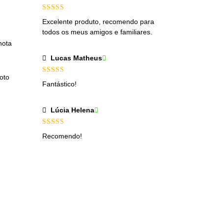
Avaliação
5
Excelente produto, recomendo para
de 5
todos os meus amigos e familiares.
nota
Lucas Matheus
Avaliação
5
Fantástico!
de 5
Lúcia Helena
Avaliação
5
Recomendo!
de 5