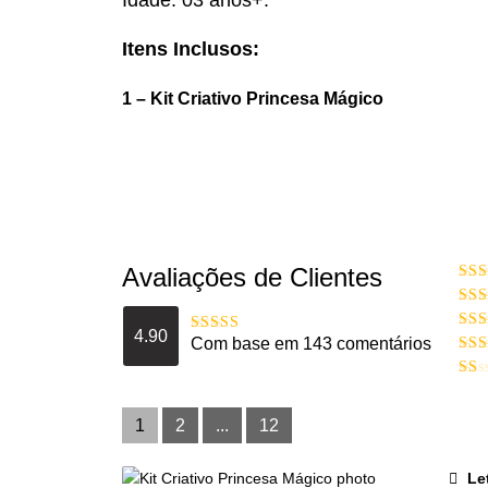
Itens Inclusos:
1 – Kit Criativo Princesa Mágico
Avaliações de Clientes
Ava
Ava
4
4.90
Aval
Com base em 143 comentários
Avaliação
3
d
4.9020979020979
Aval
de 5
2
d
Aval
5
1
de
1
2
...
12
5
Le