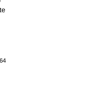
o
te
,
:
64