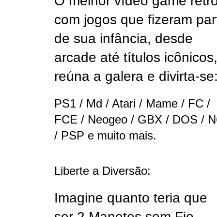
O melhor vídeo game retr
com jogos que fizeram par
de sua infância, desde
arcade até títulos icônicos
reúna a galera e divirta-se
PS1 / Md / Atari / Mame / FC /
FCE / Neogeo / GBX / DOS / N
/ PSP e muito mais.
Liberte a Diversão:
Imagine quanto teria que
ser 2 Manetes sem Fio