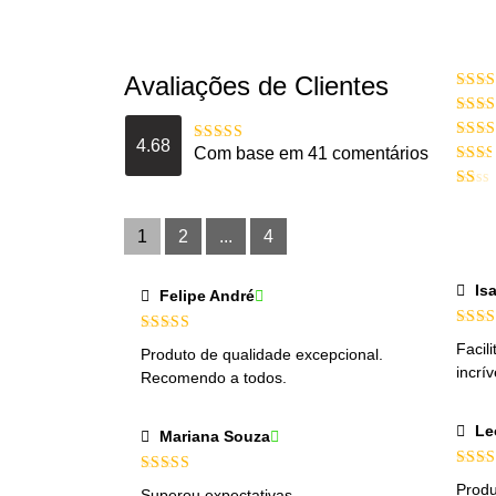
Avaliações de Clientes
Aval
d
Avali
4
de
4.68
Avali
Com base em 41 comentários
Avaliação
3
de 
4.6829268292683
Avali
de 5
2
de
Avali
5
1
de
1
2
...
4
5
Is
Felipe André
Aval
Avaliação
5
Facil
Produto de qualidade excepcional.
de 5
de 5
incrív
Recomendo a todos.
Le
Mariana Souza
Aval
Avaliação
5
Produ
Superou expectativas.
de 5