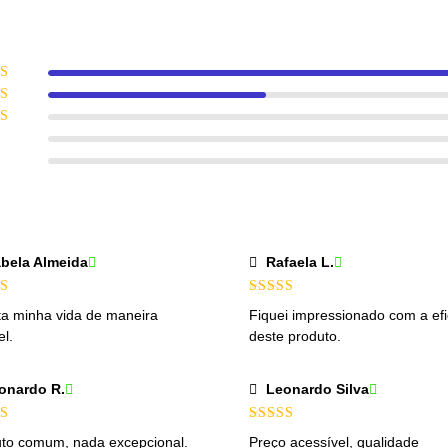
iação
5
e 5
ação
 5
ação
5
ação
ação
abela Almeida
Rafaela L.
iação
5
Avaliação
5
ita minha vida de maneira
Fiquei impressionado com a efi
de 5
el.
deste produto.
onardo R.
Leonardo Silva
iação
5
Avaliação
5
to comum, nada excepcional.
Preço acessível, qualidade
de 5