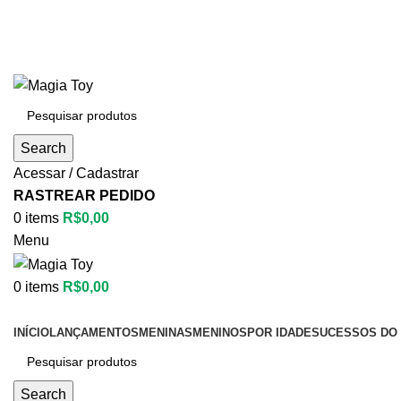
Search
Acessar / Cadastrar
RASTREAR PEDIDO
0
items
R$
0,00
Menu
0
items
R$
0,00
Categorias
INÍCIO
LANÇAMENTOS
MENINAS
MENINOS
POR IDADE
SUCESSOS DO 
Search