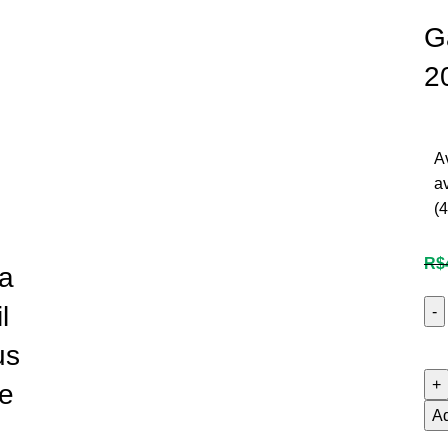
G
2
A
a
(
4
R$
ia
l
us
 e
Ad