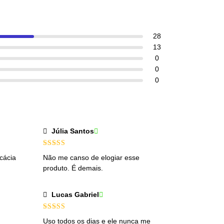
28
13
0
0
0
Júlia Santos
Avaliação
5
cácia
Não me canso de elogiar esse
de 5
produto. É demais.
Lucas Gabriel
Avaliação
5
Uso todos os dias e ele nunca me
de 5