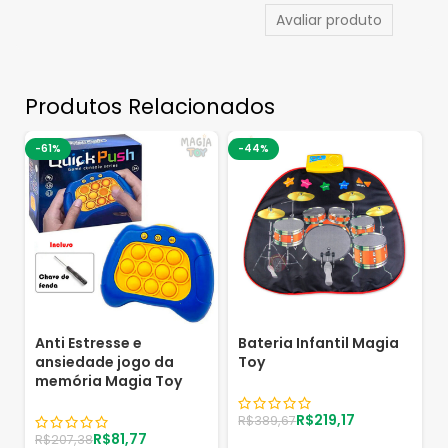
Avaliar produto
Produtos Relacionados
-61%
-44%
Anti Estresse e
Bateria Infantil Magia
ansiedade jogo da
Toy
memória Magia Toy
R$
219,17
R$
389,67
R$
81,77
R$
207,38