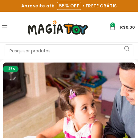
Aproveite até
55% OFF
• FRETE GRÁTIS
0
R$
0,00
-45%