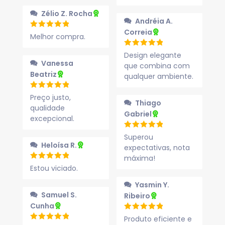
Zélio Z. Rocha
Andréia A.
Correia
Melhor compra.
Design elegante
Vanessa
que combina com
Beatriz
qualquer ambiente.
Preço justo,
Thiago
qualidade
Gabriel
excepcional.
Superou
Heloísa R.
expectativas, nota
máxima!
Estou viciado.
Yasmin Y.
Samuel S.
Ribeiro
Cunha
Produto eficiente e