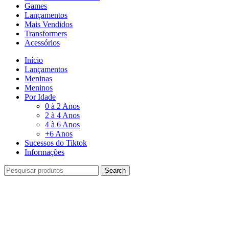
Games
Lançamentos
Mais Vendidos
Transformers
Acessórios
Início
Lançamentos
Meninas
Meninos
Por Idade
0 à 2 Anos
2 à 4 Anos
4 à 6 Anos
+6 Anos
Sucessos do Tiktok
Informações
Search
-41%