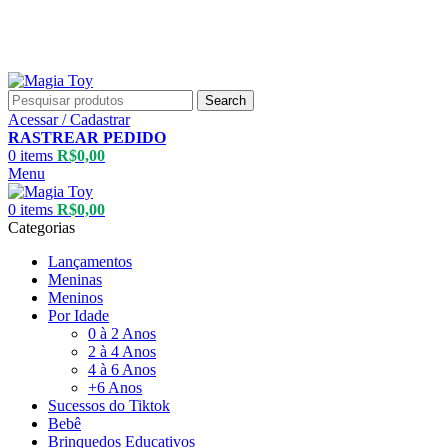
Aproveite até
55% OFF
• FRETE GRÁTIS
Aproveite até
55% OFF
• FRETE GRÁTIS
Search
Acessar / Cadastrar
RASTREAR PEDIDO
0
items
R$
0,00
Menu
0
items
R$
0,00
Categorias
Lançamentos
Meninas
Meninos
Por Idade
0 à 2 Anos
2 à 4 Anos
4 à 6 Anos
+6 Anos
Sucessos do Tiktok
Bebê
Brinquedos Educativos