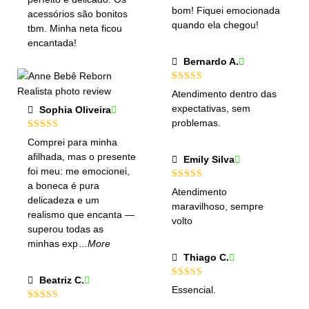
bom! Fiquei emocionada
acessórios são bonitos
quando ela chegou!
tbm. Minha neta ficou
encantada!
Bernardo A.
Avaliação
5
Atendimento dentro das
de 5
expectativas, sem
Sophia Oliveira
problemas.
Avaliação
5
Comprei para minha
de 5
afilhada, mas o presente
Emily Silva
foi meu: me emocionei,
a boneca é pura
Avaliação
5
Atendimento
de 5
delicadeza e um
maravilhoso, sempre
realismo que encanta —
volto
superou todas as
minhas exp
...More
Thiago C.
Beatriz C.
Avaliação
5
Essencial.
de 5
Avaliação
5