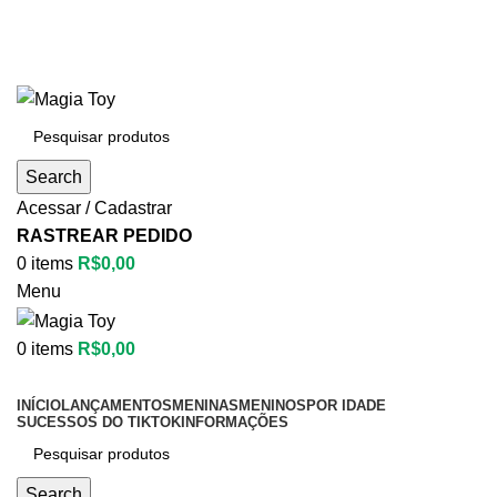
Aproveite até
55% OFF
• FRETE GRÁTIS
Aproveite até
55% OFF
• FRETE GRÁTIS
Search
Acessar / Cadastrar
RASTREAR PEDIDO
0
items
R$
0,00
Menu
0
items
R$
0,00
Categorias
INÍCIO
LANÇAMENTOS
MENINAS
MENINOS
POR IDADE
SUCESSOS DO TIKTOK
INFORMAÇÕES
Search