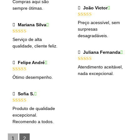
Compras aqui são
de 5
João Victor
sempre ótimas.
Avaliação
5
Preço acessível, sem
Mariana Silva
de 5
surpresas
desagradáveis.
Avaliação
5
Serviço de alta
de 5
qualidade, cliente feliz.
Juliana Fernanda
Felipe André
Avaliação
5
Atendimento aceitável,
de 5
nada excepcional.
Avaliação
5
Ótimo desempenho.
de 5
Sofia S.
Avaliação
5
Produto de qualidade
de 5
excepcional.
Recomendo a todos.
1
2