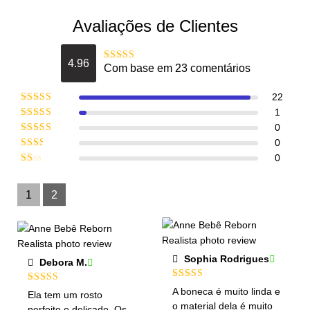
Avaliações de Clientes
4.96
Com base em 23 comentários
Avaliação
4.9565217391304
de 5
22
Avaliação
5
1
de 5
Avaliação
0
4
de 5
Avaliação
0
3
de 5
Avaliação
0
2
de
Avaliação
5
1
de
1
2
5
Sophia Rodrigues
Debora M.
Avaliação
5
Avaliação
5
A boneca é muito linda e
Ela tem um rosto
de 5
de 5
o material dela é muito
perfeito e delicado. Os