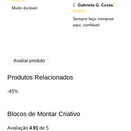
Gabriela G. Costa
Avaliação
5
Muito durável.
de 5
Avaliação
Sempre faço compras
4
de 5
aqui, confiável.
Avaliar produto
Produtos Relacionados
-45%
Blocos de Montar Criativo
Avaliação
4.91
de 5