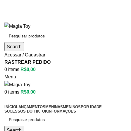
Aproveite até
55% OFF
• FRETE GRÁTIS
Aproveite até
55% OFF
• FRETE GRÁTIS
Search
Acessar / Cadastrar
RASTREAR PEDIDO
0
items
R$
0,00
Menu
0
items
R$
0,00
Categorias
INÍCIO
LANÇAMENTOS
MENINAS
MENINOS
POR IDADE
SUCESSOS DO TIKTOK
INFORMAÇÕES
Search