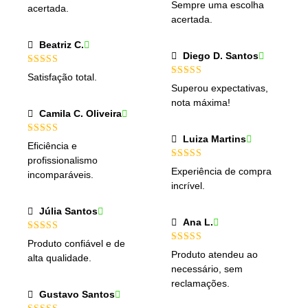
Avaliação
5
Sempre uma escolha
acertada.
de 5
acertada.
Beatriz C.
Diego D. Santos
Avaliação
5
Satisfação total.
de 5
Avaliação
5
Superou expectativas,
de 5
nota máxima!
Camila C. Oliveira
Luiza Martins
Avaliação
5
Eficiência e
de 5
profissionalismo
Avaliação
5
Experiência de compra
incomparáveis.
de 5
incrível.
Júlia Santos
Ana L.
Avaliação
5
Produto confiável e de
de 5
Avaliação
5
Produto atendeu ao
alta qualidade.
de 5
necessário, sem
reclamações.
Gustavo Santos