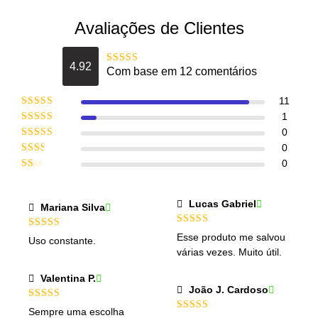
Avaliações de Clientes
4.92
Com base em 12 comentários
Avaliação
4.9166666666667
de 5
11
Avaliação
5
1
de 5
Avaliação
0
4
de 5
Avaliação
0
3
de 5
Avaliação
0
2
de
Avaliação
5
1
de
Lucas Gabriel
Mariana Silva
5
Avaliação
5
Avaliação
5
Esse produto me salvou
Uso constante.
de 5
de 5
várias vezes. Muito útil.
Valentina P.
João J. Cardoso
Avaliação
5
Sempre uma escolha
de 5