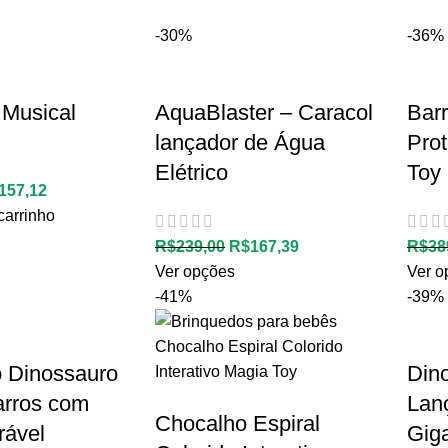
-30%
-36%
 Musical
AquaBlaster – Caracol
Bar
lançador de Água
Pro
Elétrico
Toy
157,12
carrinho
R$
239,00
R$
167,39
R$
38
Ver opções
Ver o
-41%
-39%
 Dinossauro
Din
arros com
Lan
Chocalho Espiral
rável
Gig