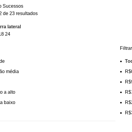
io Sucessos
2 de 23 resultados
ra lateral
18
24
Filtra
de
To
ção média
R$
R$
o a alto
R$
 a baixo
R$
R$