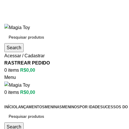
Search
Acessar / Cadastrar
RASTREAR PEDIDO
0
items
R$
0,00
Menu
0
items
R$
0,00
Categorias
INÍCIO
LANÇAMENTOS
MENINAS
MENINOS
POR IDADE
SUCESSOS DO 
Search