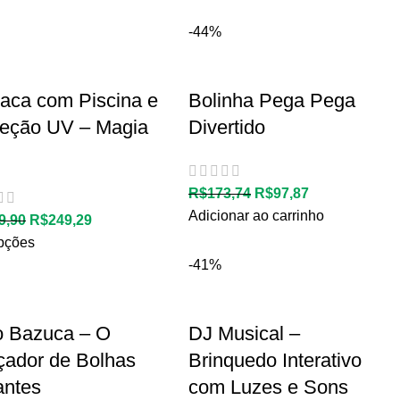
-44%
raca com Piscina e
Bolinha Pega Pega
teção UV – Magia
Divertido
R$
173,74
R$
97,87
Adicionar ao carrinho
9,90
R$
249,29
pções
-41%
o Bazuca – O
DJ Musical –
çador de Bolhas
Brinquedo Interativo
antes
com Luzes e Sons