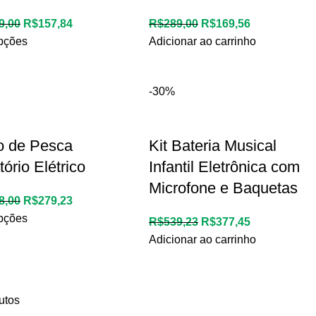
9,00
R$
157,84
R$
289,00
R$
169,56
pções
Adicionar ao carrinho
-30%
o de Pesca
Kit Bateria Musical
tório Elétrico
Infantil Eletrônica com
Microfone e Baquetas
8,00
R$
279,23
pções
R$
539,23
R$
377,45
Adicionar ao carrinho
utos