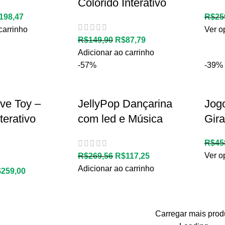
Colorido Interativo
198,47
R$
25
carrinho
Ver o
R$
149,90
R$
87,79
Adicionar ao carrinho
-57%
-39%
ve Toy –
JellyPop Dançarina
Jog
terativo
com led e Música
Gira
R$
45
Ver o
R$
269,56
R$
117,25
Adicionar ao carrinho
$
259,00
Carregar mais prod